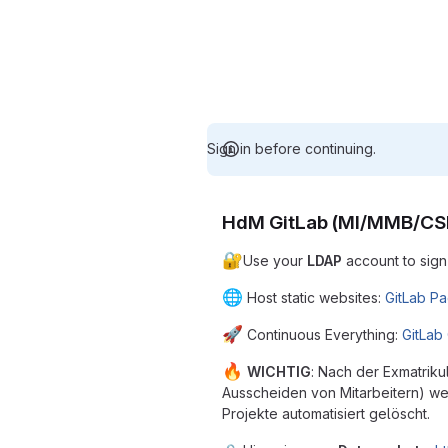
Sign in before continuing.
HdM GitLab (MI/MMB/C
🔐
Use your
LDAP
account to sign
🌐
Host static websites:
GitLab P
🚀
Continuous Everything:
GitLab
🔥
WICHTIG
: Nach der Exmatriku
Ausscheiden von Mitarbeitern) we
Projekte automatisiert gelöscht.