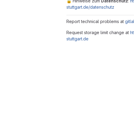
🔒️ Hinweise zum
Datenschutz
:
h
stuttgart.de/datenschutz
Report technical problems at
gitl
Request storage limit change at
h
stuttgart.de