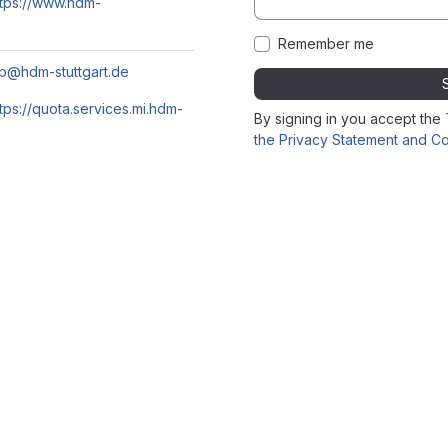
ttps://www.hdm-
Remember me
ab@hdm-stuttgart.de
ttps://quota.services.mi.hdm-
By signing in you accept the
the Privacy Statement and Co