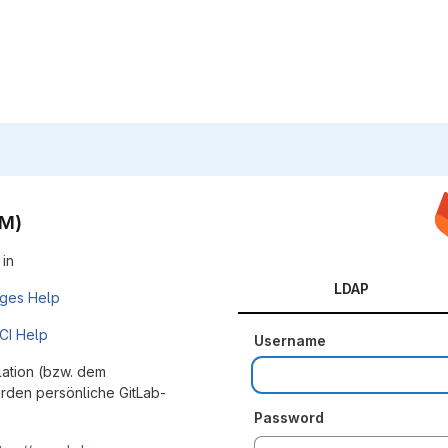
SM)
 in
LDAP
ages Help
 CI Help
Username
lation (bzw. dem
rden persönliche GitLab-
Password